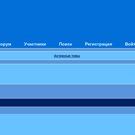
орум
Участники
Поиск
Регистрация
Вой
Активные темы