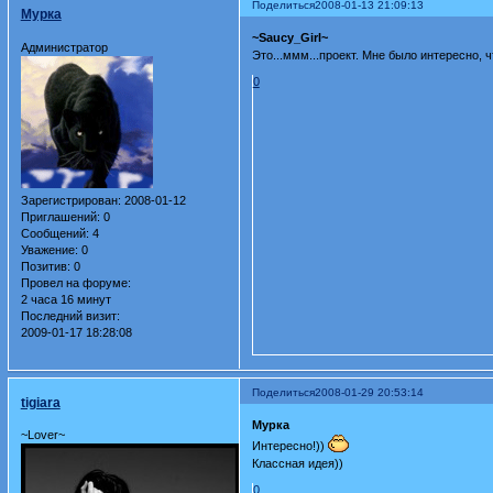
Поделиться
2008-01-13 21:09:13
Мурка
~Saucy_Girl~
Администратор
Это...ммм...проект. Мне было интересно, 
0
Зарегистрирован
: 2008-01-12
Приглашений:
0
Сообщений:
4
Уважение:
0
Позитив:
0
Провел на форуме:
2 часа 16 минут
Последний визит:
2009-01-17 18:28:08
Поделиться
2008-01-29 20:53:14
tigiara
Мурка
~Lover~
Интересно!))
Классная идея))
0