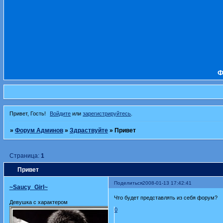
Ф
Привет, Гость!
Войдите
или
зарегистрируйтесь
.
»
Форум Админов
»
Здраствуйте
»
Привет
Страница:
1
Привет
Поделиться
2008-01-13 17:42:41
~Saucy_Girl~
Что будет представлять из себя форум?
Девушка с характером
0